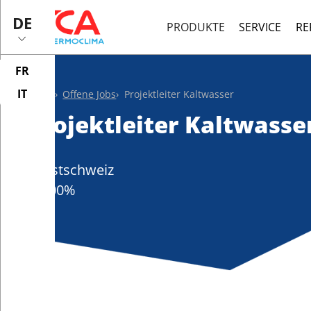
DE
PRODUKTE
SERVICE
RE
FR
IT
Home
Offene Jobs
Projektleiter Kaltwasser
Projektleiter Kaltwasse
Ostschweiz
100
%