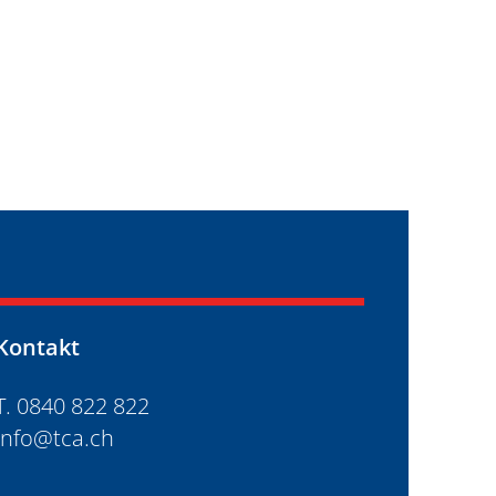
Kontakt
T. 0840 822 822
info@tca.ch