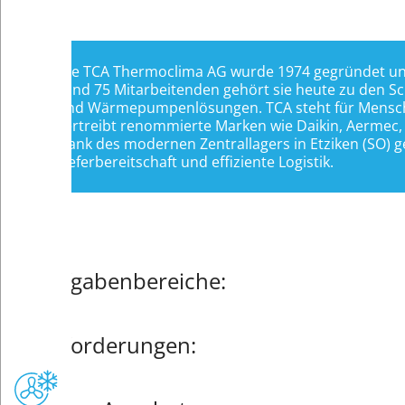
Die TCA Thermoclima AG wurde 1974 gegründet und h
rund 75 Mitarbeitenden gehört sie heute zu den Schw
und Wärmepumpenlösungen. TCA steht für Menschli
vertreibt renommierte Marken wie Daikin, Aermec,
Dank des modernen Zentrallagers in Etziken (SO) g
Lieferbereitschaft und effiziente Logistik.
Aufgabenbereiche:
Technische Beratung von Planern, Installateuren u
Anforderungen:
Betreuung von Installateuren und Anlagenbetreib
Inbetriebnahmephase
Aus- oder Weiterbildung in der Klima- und/oder Kä
Durchführung von Baubesprechungen sowie technis