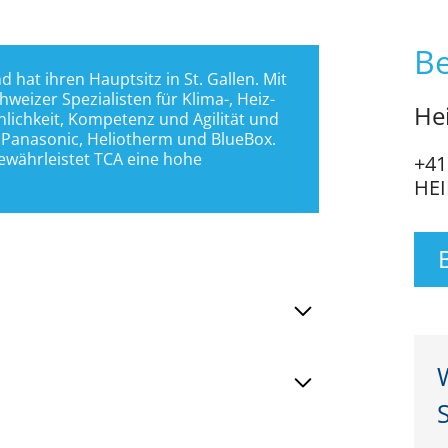
B
at ihren Hauptsitz in St. Gallen. Mit 
eizer Spezialisten für Klima-, Heiz- 
Hei
chkeit, Kompetenz und Agilität und 
 Panasonic, Heliotherm und BlueBox. 
ewährleistet TCA eine hohe 
+41
HEI
nd Architekten
ern während der Ausführungs- und
ltetechnik
che Unterstützung auf der Baustelle