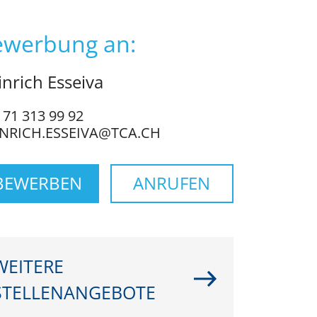
ewerbung an:
nrich Esseiva
 71 313 99 92
NRICH.ESSEIVA@TCA.CH
BEWERBEN
ANRUFEN
WEITERE
STELLENANGEBOTE