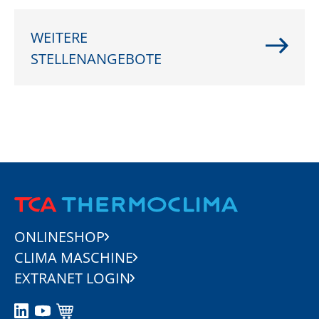
13. Monatslohn wird anteilmässig im Juni und
Dezember ausbezahlt
WEITERE
Überdurchschnittliche Pikettpauschale
STELLENANGEBOTE
ONLINESHOP
CLIMA MASCHINE
EXTRANET LOGIN