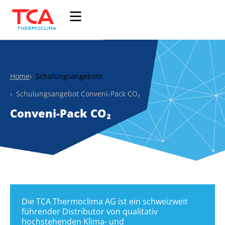
Home
Schulungsangebote
Schulungsangebot Conveni-Pack CO₂
Conveni-Pack CO₂
Die TCA Thermoclima AG ist ein schweizweit 
führender Distributor von qualitativ 
hochstehenden Klima- und 