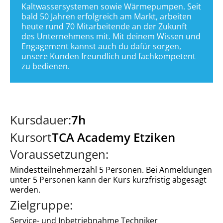
Kaltwassersystemen sowie Wärmepumpen. Seit 
bald 50 Jahren erfolgreich am Markt, arbeiten 
heute rund 70 Mitarbeitende an der Zukunft 
des Unternehmens mit. Mit deinem Wissen und 
Engagement kannst auch du dafür sorgen, 
unsere Kunden freundlich und fachkompetent 
zu bedienen.
Kursdauer:
7
h
Kursort
TCA Academy Etziken
Voraussetzungen:
Mindestteilnehmerzahl 5 Personen. Bei Anmeldungen
unter 5 Personen kann der Kurs kurzfristig abgesagt
werden.
Zielgruppe:
Service- und Inbetriebnahme Techniker